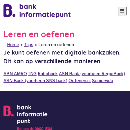
Me
Leren en oefenen
Home
>
Tips
>
Leren en oefenen
Je kunt oefenen met digitale bankzaken.
Dit kan op verschillende manieren.
ABN AMRO
ING
Rabobank
ASN Bank (voorheen RegioBank)
ASN Bank (voorheen SNS bank)
Oefenen.nl
Seniorweb