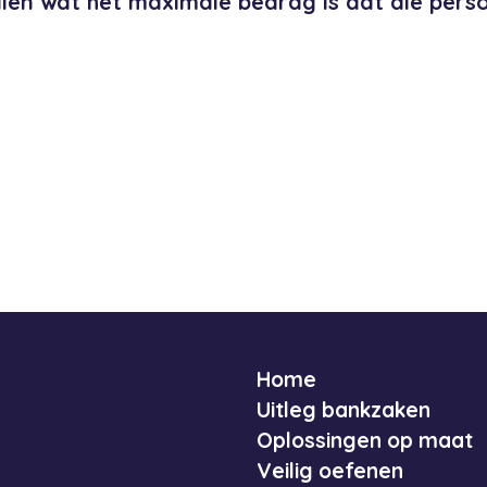
alen wat het maximale bedrag is dat die per
Home
Uitleg bankzaken
Oplossingen op maat
Veilig oefenen