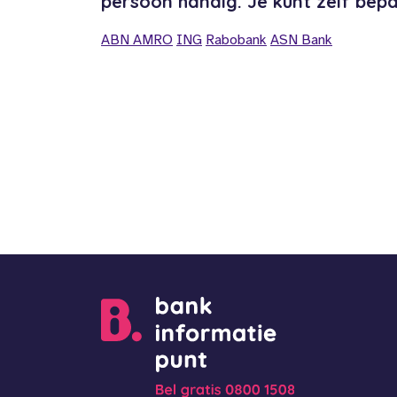
persoon handig. Je kunt zelf bep
ABN AMRO
ING
Rabobank
ASN Bank