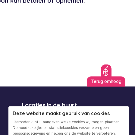
soon kan betalen of opnemen.
Terug omhoog
Locaties in de buurt
Informatie-bijeenkomsten
Deze website maakt gebruik van cookies
Voor helpers
Hieronder kunt u aangeven welke cookies wij mogen plaatsen.
De noodzakelijke en statistiekcookies verzamelen geen
Over ons
persoonsgegevens en helpen ons de website te verbeteren.