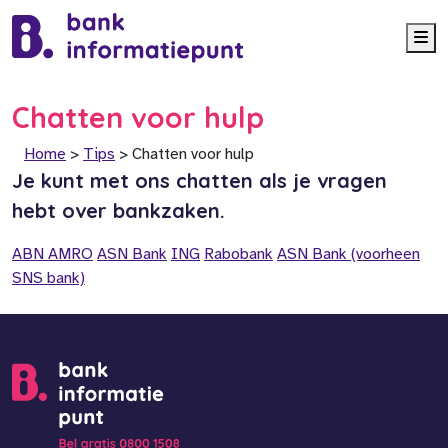
Me
Chatten voor hulp
Home
>
Tips
>
Chatten voor hulp
Je kunt met ons chatten als je vragen
hebt over bankzaken.
ABN AMRO
ASN Bank
ING
Rabobank
ASN Bank (voorheen
SNS bank)