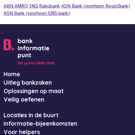
ABN AMRO
ING
Rabobank
ASN Bank (voorheen RegioBank)
ASN Bank (voorheen SNS bank)
Home
Uitleg bankzaken
Oplossingen op maat
Veilig oefenen
Locaties in de buurt
Informatie-bijeenkomsten
Voor helpers