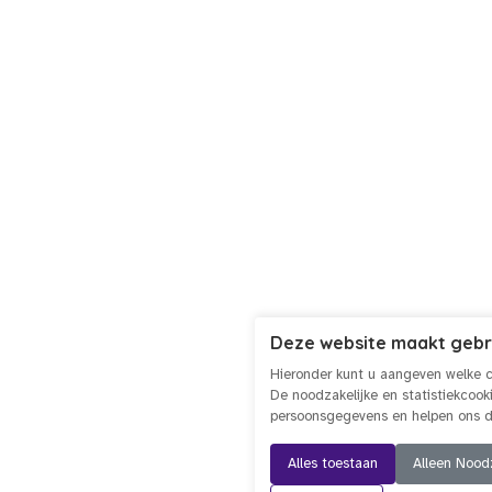
Deze website maakt gebr
Hieronder kunt u aangeven welke c
De noodzakelijke en statistiekcoo
persoonsgegevens en helpen ons de
Alles toestaan
Alleen Noodz