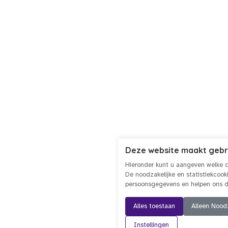
Deze website maakt gebr
Hieronder kunt u aangeven welke c
De noodzakelijke en statistiekcoo
persoonsgegevens en helpen ons de
Alles toestaan
Alleen Noodz
Instellingen