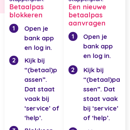
Betaalpas
Een nieuwe
blokkeren
betaalpas
aanvragen
Open je
Open je
bank app
bank app
en log in.
en log in.
Kijk bij
Kijk bij
“(betaal)p
“(betaal)pa
assen”.
ssen”. Dat
Dat staat
staat vaak
vaak bij
bij ‘service’
‘service’ of
of ‘help’.
‘help’.