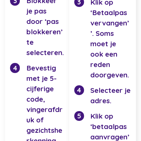
Blokkeer
Klik op
je pas
‘Betaalpas
door ‘pas
vervangen’
blokkeren’
’. Soms
te
moet je
selecteren.
ook een
reden
Bevestig
doorgeven.
met je 5-
cijferige
Selecteer je
code,
adres.
vingerafdr
Klik op
uk of
‘betaalpas
gezichtshe
aanvragen’
rkenning.